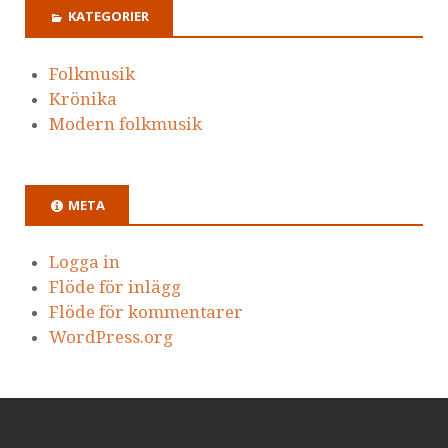
KATEGORIER
Folkmusik
Krönika
Modern folkmusik
META
Logga in
Flöde för inlägg
Flöde för kommentarer
WordPress.org