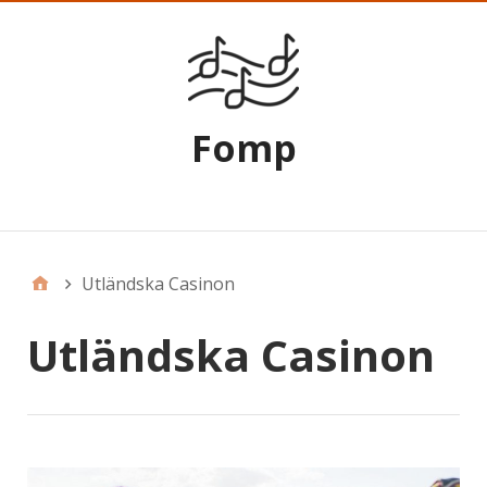
Fomp
Huvudmeny
Utländska Casinon
Utländska Casinon